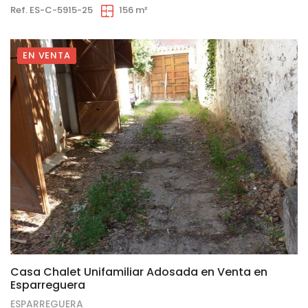
Ref. ES-C-5915-25
156 m²
EN VENTA
17
Casa Chalet Unifamiliar Adosada en Venta en
Esparreguera
ESPARREGUERA