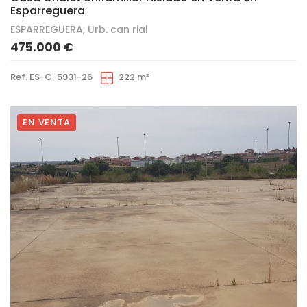
Esparreguera
ESPARREGUERA, Urb. can rial
475.000 €
Ref. ES-C-5931-26
222 m²
EN VENTA
7