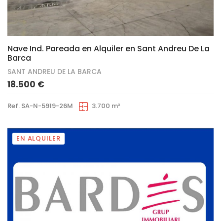
19
Nave Ind. Pareada en Alquiler en Sant Andreu De La
Barca
SANT ANDREU DE LA BARCA
18.500 €
Ref. SA-N-5919-26M
3.700 m²
EN ALQUILER