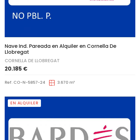
2
Nave Ind. Pareada en Alquiler en Cornella De
Llobregat
CORNELLA DE LLOBREGAT
20.185 €
Ref. CO-N-5857-24
3.670 m²
EN ALQUILER