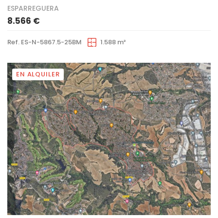
ESPARREGUERA
8.566 €
Ref. ES-N-5867.5-25BM
1.588 m²
EN ALQUILER
4