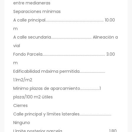
entre medianeras
Separaciones mínimas
A calle principal…………………….......................................... 10.00
m
A calle secundaria…………….................……........ Alineación a
vial
Fondo Parcela……………………............................................... 3.00
m
Edificabilidad máxima permitida……………..…………
1.1m2/m2
Mínimo plazas de aparcamiento………………….1
plaza/100 m2 útiles
Cierres
Calle principal y límites laterales….................................
Ninguno
Límite posterior parcela……………..................................... 1.80