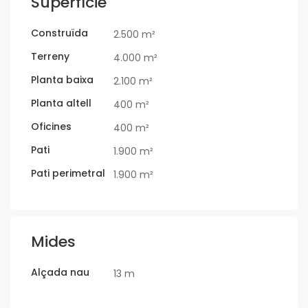
Superfície
Construïda
2.500 m²
Terreny
4.000 m²
Planta baixa
2.100 m²
Planta altell
400 m²
Oficines
400 m²
Pati
1.900 m²
Pati perimetral
1.900 m²
Mides
Alçada nau
13 m