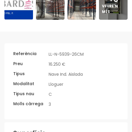
VEURE'N
MÉS
Referència
LL-N-5939-26CM
Preu
16.250 €
Tipus
Nave Ind. Aislada
Modalitat
Lloguer
Tipus nau
C
Molls càrrega
3