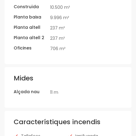
Construïda
10.500 m²
Planta baixa
9.996 m²
Planta altell
237 m²
Planta altell 2
237 m²
Oficines
706 m²
Mides
Alçada nau
11 m
Característiques incendis
Tallafocs
Ignifugada