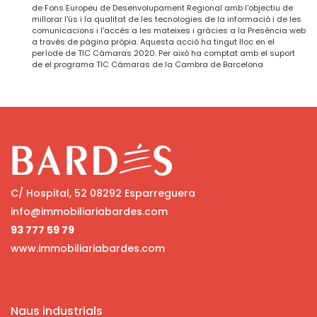
de Fons Europeu de Desenvolupament Regional amb l'objectiu de
millorar l'ús i la qualitat de les tecnologies de la informació i de les
comunicacions i l'accés a les mateixes i gràcies a la Presència web
a través de pàgina pròpia. Aquesta acció ha tingut lloc en el
període de TIC Cámaras 2020. Per això ha comptat amb el suport
de el programa TIC Cámaras de la Cambra de Barcelona
C/ Hospital, 52 08292 Esparreguera
info@immobiliariabardes.com
93 777 59 79
www.immobiliariabardes.com
Naus industrials