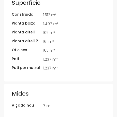
Superfície
Construïda
1.512 m²
Planta baixa
1.407 m²
Planta altell
105 m²
Planta altell 2
161 m²
Oficines
105 m²
Pati
1.237 m²
Pati perimetral
1.237 m²
Mides
Alçada nau
7 m