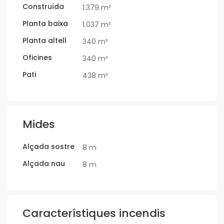
Construïda
1.379 m²
Planta baixa
1.037 m²
Planta altell
340 m²
Oficines
340 m²
Pati
438 m²
Mides
Alçada sostre
8 m
Alçada nau
8 m
Característiques incendis