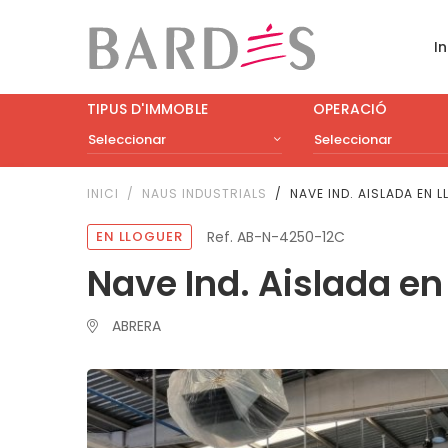
In
TIPUS D'IMMOBLE
OPERACIÓ
Seleccionar
Seleccionar
INICI
NAUS INDUSTRIALS
NAVE IND. AISLADA EN 
EN LLOGUER
Ref. AB-N-4250-12C
Nave Ind. Aislada en
ABRERA