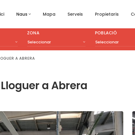
ici
Naus
Mapa
Serveis
Propietaris
C
ZONA
POBLACIÓ
Seleccionar
Seleccionar
LLOGUER A ABRERA
 Lloguer a Abrera