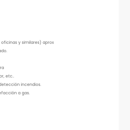
ficinas y similares) aprox
ado.
ra
, etc..
detección incendios.
efacción a gas.