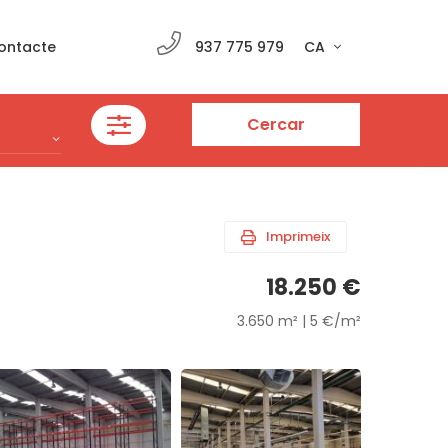
ontacte
937 775 979
CA
Cercar
Imprimeix
18.250 €
3.650 m² | 5 €/m²