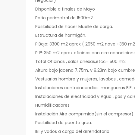
negociar)
Disponible a finales de Mayo
Patio perimetral de 1500m2
Posibilidad de hacer Muelle de carga.
Estructura de hormigón.
P.Baja: 3300 m2 aprox ( 2950 m2 nave +350 m2 o
P.1ª: 350 m2 aprox oficinas con aire acondicion
Total Oficinas , salas anexas,etcc= 500 m2.
Altura bajo jacena 7,75m, y 9,23m bajo cumbre
Vestuarios hombre y mujeres, lavabos , comedor
Instalaciones contraincendios: mangueras BIE, 
Instalaciones de electricidad y Agua , gas y cal
Humidificadores
Instalación Aire comprimido(sin el compresor)
Posibilidad de puente grua.
IBI y vados a cargo del arrendatario