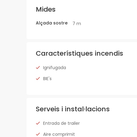
Mides
Alçada sostre
7 m
Característiques incendis
Ignifugada
BIE's
Serveis i instal·lacions
Entrada de trailer
Aire comprimit