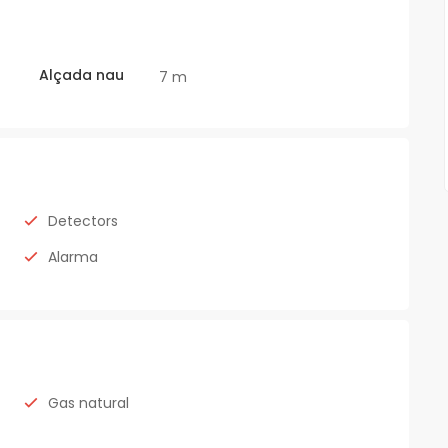
Alçada nau
7 m
Detectors
Alarma
Gas natural