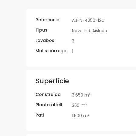
Referència
AB-N-4250-12C
Tipus
Nave Ind. Aislada
Lavabos
3
Molls càrrega
1
Superfície
Construïda
3.650 m²
Planta altell
350 m²
Pati
1.500 m²